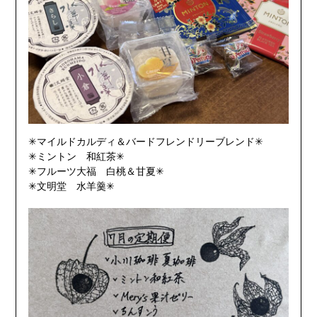
✳︎マイルドカルディ＆バードフレンドリーブレンド✳︎
✳︎ミントン 和紅茶✳︎
✳︎フルーツ大福 白桃＆甘夏✳︎
✳︎文明堂 水羊羹✳︎