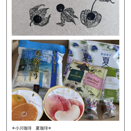
✳︎小川珈琲 夏珈琲✳︎