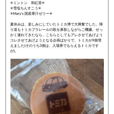
✳︎ミントン 和紅茶✳︎
✳︎雪塩ちんすこう✳︎
✳︎Mary’s 国産果汁ゼリー✳︎
夏休みは、楽しみにしていたトミカ博で大興奮でした。帰
り道もトミカプラレールの歌を鼻歌しながらご機嫌。せっ
かく連れてきたなら、こちらとしてもアレさせてあげよう
コレさせてあげようとなる企画ばかりで、トミカが9個増
えました(そのうち3個は、入場券でもらえるトミカです
が)。