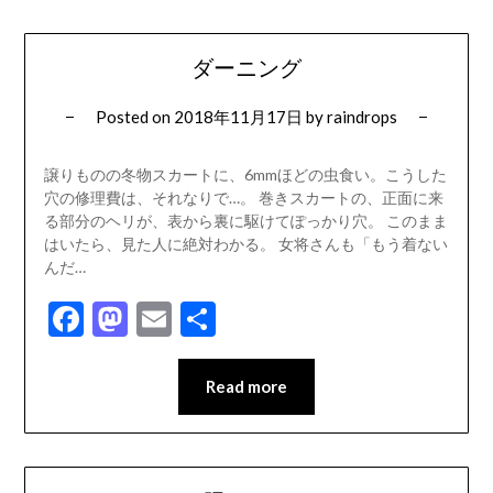
ダーニング
Posted on
2018年11月17日
by
raindrops
譲りものの冬物スカートに、6mmほどの虫食い。こうした
穴の修理費は、それなりで…。 巻きスカートの、正面に来
る部分のヘリが、表から裏に駆けてぽっかり穴。 このまま
はいたら、見た人に絶対わかる。 女将さんも「もう着ない
んだ…
Facebook
Mastodon
Email
共
有
Read more