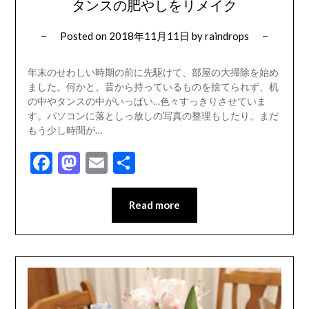
タンスの肥やしをリメイク
Posted on
2018年11月11日
by
raindrops
年末のせわしい時期の前に先駆けて、部屋の大掃除を始め
ました。何かと、昔から持っているものを捨てられず、机
の中やタンスの中がいっぱい…色々すっきりさせていま
す。パソコンに落としっ放しの写真の整理もしたり。まだ
もう少し時間が…
Facebook
Mastodon
Email
共
有
Read more