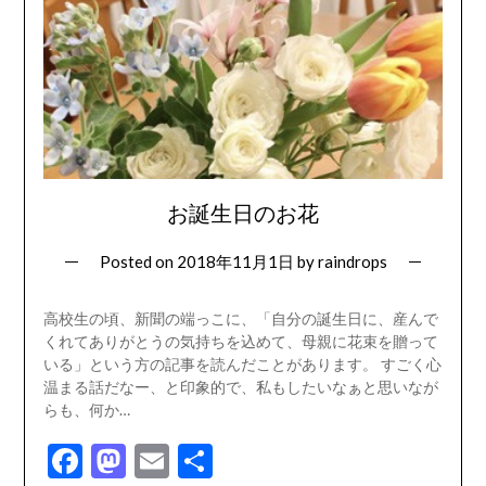
お誕生日のお花
Posted on
2018年11月1日
by
raindrops
高校生の頃、新聞の端っこに、「自分の誕生日に、産んで
くれてありがとうの気持ちを込めて、母親に花束を贈って
いる」という方の記事を読んだことがあります。 すごく心
温まる話だなー、と印象的で、私もしたいなぁと思いなが
らも、何か…
Facebook
Mastodon
Email
共