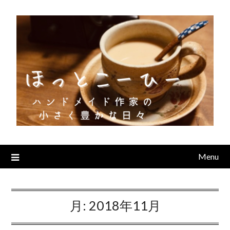
Skip
to
content
Menu
月:
2018年11月