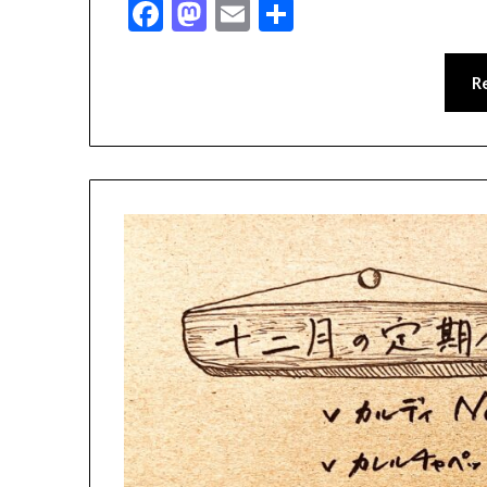
Facebook
Mastodon
Email
共
有
R