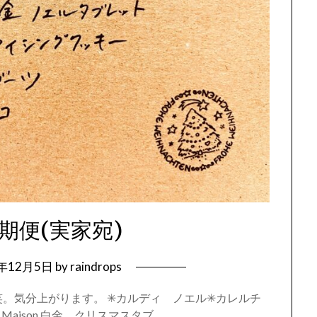
期便(実家宛)
3年12月5日
by
raindrops
。気分上がります。 ✳︎カルディ ノエル✳︎カレルチ
Maison 白金 クリスマスタブ…