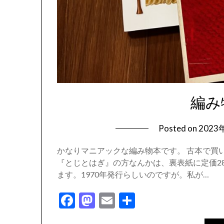
編み
Posted on
2023
かなりマニアックな編み物本です。 古本で買
『とじとはぎ』の方なんかは、裏表紙に定価2
ます。1970年発行らしいのですが。私が…
Facebook
Mastodon
Email
共
有