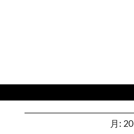
Skip
to
content
月:
2