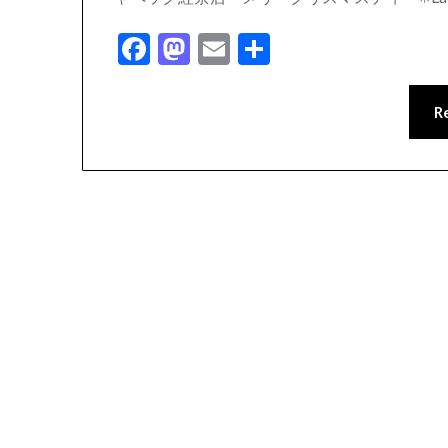
Facebook
Mastodon
Email
共
有
R