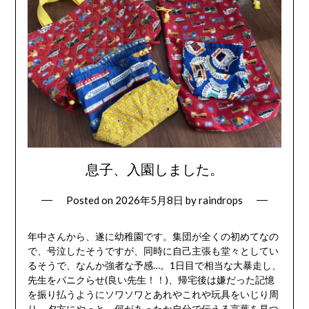
息子、入園しました。
Posted on
2026年5月8日
by
raindrops
年中さんから、遂に幼稚園です。集団が全くの初めてなの
で、号泣したそうですが、同時に自己主張も堂々としてい
るそうで、なんか強者な予感…。1日目で相当な大暴走し、
先生をパニクらせ(良い先生！！)、帰宅後は嫌だった記憶
を振り払うようにソワソワとあれやこれや玩具をいじり周
り、夕方にやっと、何があったか自分で伝える言葉を見つ