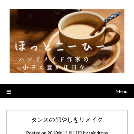
Skip
to
content
Menu
タンスの肥やしをリメイク
Posted on
2018年11月11日
by
raindrops